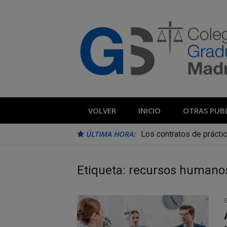
Saltar
al
contenido
Blog Colegio
Noticias e información de interés del 
VOLVER
INICIO
OTRAS PUB
ÚLTIMA HORA:
Los contratos de prácti
Etiqueta:
recursos humano