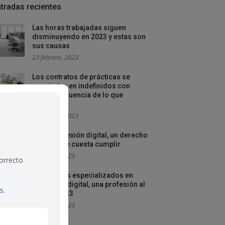
tradas recientes
Las horas trabajadas siguen
disminuyendo en 2023 y estas son
sus causas
23 febrero, 2023
Los contratos de prácticas se
convierten en indefinidos con
mayor frecuencia de lo que
creemos
16 febrero, 2023
La desconexión digital, un derecho
laboral que cuesta cumplir
9 febrero, 2023
correcto
Autónomos especializados en
contenido digital, una profesión al
es
.
alza en 2023
3 febrero, 2023