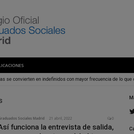
 de Graduados Social
Colegio de Graduados Sociales de Madrid
LICACIONES
cas se convierten en indefinidos con mayor frecuencia de lo qu
M
s
Graduados Sociales Madrid
21 abril, 2022
0
Así funciona la entrevista de salida,
C