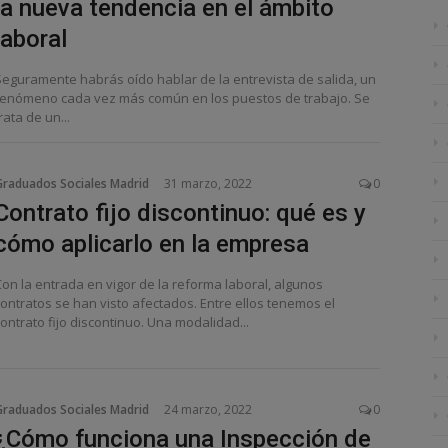
la nueva tendencia en el ámbito
laboral
Seguramente habrás oído hablar de la entrevista de salida, un
fenómeno cada vez más común en los puestos de trabajo. Se
rata de un...
Graduados Sociales Madrid
31 marzo, 2022
0
Contrato fijo discontinuo: qué es y
cómo aplicarlo en la empresa
Con la entrada en vigor de la reforma laboral, algunos
contratos se han visto afectados. Entre ellos tenemos el
ontrato fijo discontinuo. Una modalidad...
Graduados Sociales Madrid
24 marzo, 2022
0
¿Cómo funciona una Inspección de