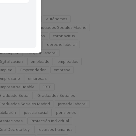
iquetas
ahorro
Autónomo
autónomos
ayudas
Colegio Graduados Sociales Madrid
conciliación
Consejos
coronavirus
COVID-19
COVID19
derecho laboral
desempleo
despido laboral
Digitalización
empleado
empleados
empleo
Emprendedor
empresa
empresario
empresas
empresa saludable
ERTE
Graduado Social
Graduados Sociales
Graduados Sociales Madrid
jornada laboral
jubilación
justicia social
pensiones
prestaciones
Protección individual
Real Decreto-Ley
recursos humanos