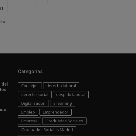
31
Feb
Categorías
 del
Consejos
derecho laboral
dos
derecho social
despido laboral
Digitalización
E learning
uado
Empleo
Emprendedor
Empresa
Graduados Sociales
Graduados Sociales Madrid