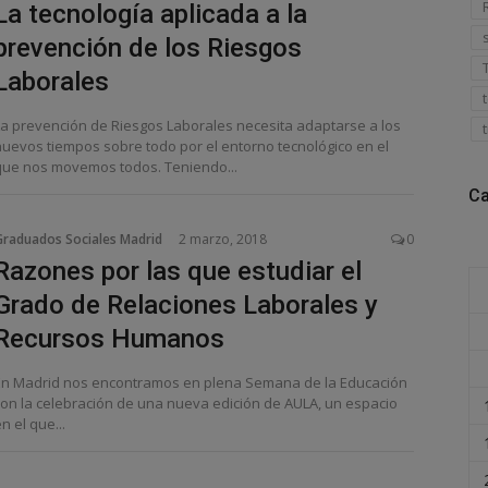
La tecnología aplicada a la
prevención de los Riesgos
Laborales
La prevención de Riesgos Laborales necesita adaptarse a los
nuevos tiempos sobre todo por el entorno tecnológico en el
que nos movemos todos. Teniendo...
Ca
Graduados Sociales Madrid
2 marzo, 2018
0
Razones por las que estudiar el
Grado de Relaciones Laborales y
Recursos Humanos
En Madrid nos encontramos en plena Semana de la Educación
con la celebración de una nueva edición de AULA, un espacio
n el que...