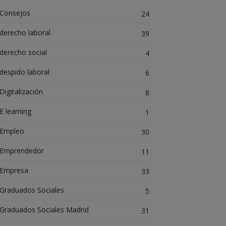
Consejos
24
derecho laboral
39
derecho social
4
despido laboral
6
Digitalización
8
E learning
1
Empleo
30
Emprendedor
11
Empresa
33
Graduados Sociales
5
Graduados Sociales Madrid
31