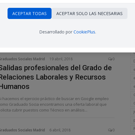
Et
Intelligence en RRHH
ACEPTAR TODAS
ACEPTAR SOLO LAS NECESARIAS
Los Sistemas Analíticos de Inteligencia de Negocio (Business
Intelligence) han apoyado durante décadas a las áreas
Desarrollado por
CookiePlus
.
omercial y financiera en cuanto al desarrollo de...
Graduados Sociales Madrid
19 abril, 2018
0
Salidas profesionales del Grado de
Relaciones Laborales y Recursos
Humanos
Si hacemos el ejercicio práctico de buscar en Google empleo
como Graduado Socia encontramos una oferta laboral que
olicita cubrir puestos como Técnico en análisis...
Graduados Sociales Madrid
6 abril, 2018
0