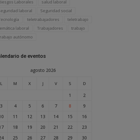
Riesgos Laborales
salud laboral
seguridad laboral
Seguridad social
Tecnología
teletrabajadores
teletrabajo
temática laboral
Trabajadores
trabajo
trabajo autónomo
lendario de eventos
agosto 2026
L
M
X
J
V
S
D
1
2
3
4
5
6
7
8
9
10
11
12
13
14
15
16
17
18
19
20
21
22
23
24
25
26
27
28
29
30