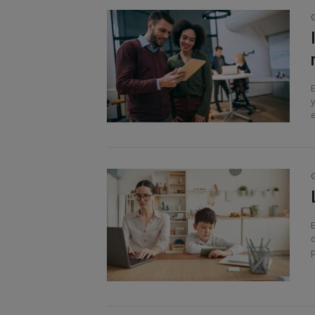
E
e
p