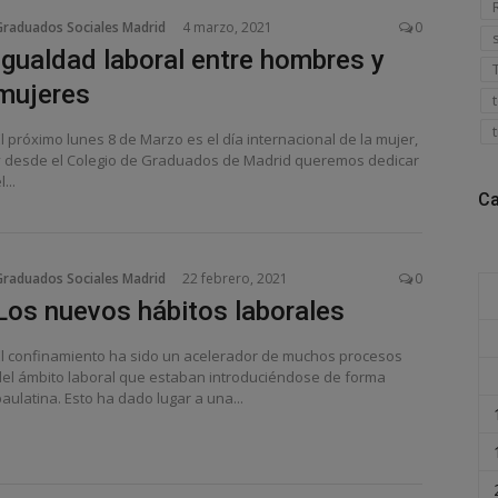
Graduados Sociales Madrid
4 marzo, 2021
0
Igualdad laboral entre hombres y
mujeres
l próximo lunes 8 de Marzo es el día internacional de la mujer,
y desde el Colegio de Graduados de Madrid queremos dedicar
l...
Ca
Graduados Sociales Madrid
22 febrero, 2021
0
Los nuevos hábitos laborales
El confinamiento ha sido un acelerador de muchos procesos
del ámbito laboral que estaban introduciéndose de forma
aulatina. Esto ha dado lugar a una...