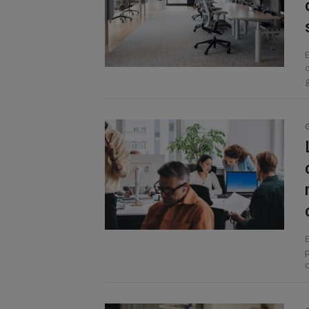
g
E
c