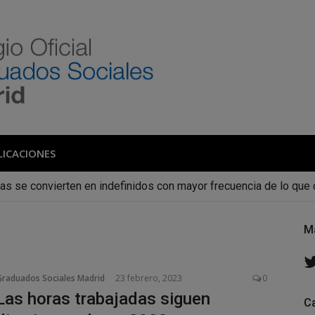
 de Graduados Social
Colegio de Graduados Sociales de Madrid
LICACIONES
cas se convierten en indefinidos con mayor frecuencia de lo qu
M
Graduados Sociales Madrid
23 febrero, 2023
0
Las horas trabajadas siguen
C