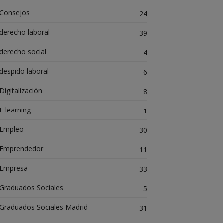
Consejos
24
derecho laboral
39
derecho social
4
despido laboral
6
Digitalización
8
E learning
1
Empleo
30
Emprendedor
11
Empresa
33
Graduados Sociales
5
Graduados Sociales Madrid
31