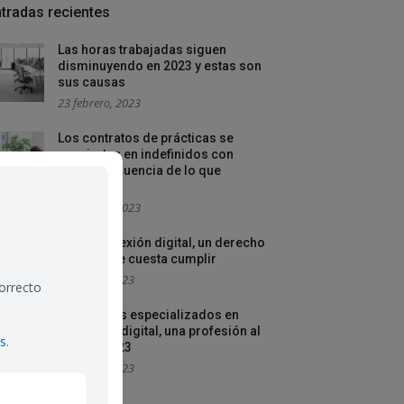
tradas recientes
Las horas trabajadas siguen
disminuyendo en 2023 y estas son
sus causas
23 febrero, 2023
Los contratos de prácticas se
convierten en indefinidos con
mayor frecuencia de lo que
creemos
16 febrero, 2023
La desconexión digital, un derecho
laboral que cuesta cumplir
9 febrero, 2023
correcto
Autónomos especializados en
contenido digital, una profesión al
es
.
alza en 2023
3 febrero, 2023