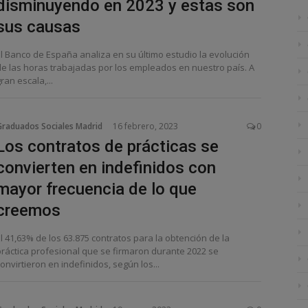
disminuyendo en 2023 y estas son
sus causas
El Banco de España analiza en su último estudio la evolución
de las horas trabajadas por los empleados en nuestro país. A
ran escala,...
Graduados Sociales Madrid
16 febrero, 2023
0
Los contratos de prácticas se
convierten en indefinidos con
mayor frecuencia de lo que
creemos
l 41,63% de los 63.875 contratos para la obtención de la
práctica profesional que se firmaron durante 2022 se
onvirtieron en indefinidos, según los...