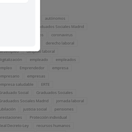
iquetas
ahorro
Autónomo
autónomos
ayudas
Colegio Graduados Sociales Madrid
conciliación
Consejos
coronavirus
COVID-19
COVID19
derecho laboral
desempleo
despido laboral
Digitalización
empleado
empleados
empleo
Emprendedor
empresa
empresario
empresas
empresa saludable
ERTE
Graduado Social
Graduados Sociales
Graduados Sociales Madrid
jornada laboral
jubilación
justicia social
pensiones
prestaciones
Protección individual
Real Decreto-Ley
recursos humanos