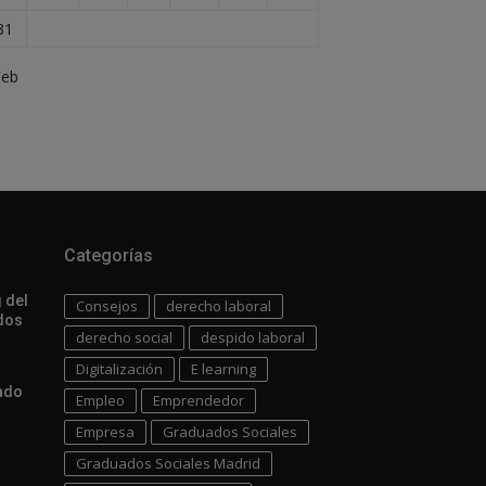
31
Feb
Categorías
 del
Consejos
derecho laboral
dos
derecho social
despido laboral
Digitalización
E learning
uado
Empleo
Emprendedor
Empresa
Graduados Sociales
Graduados Sociales Madrid