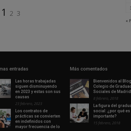
Página
Página
Página
1
2
3
« 
imas entradas
Más comentados
Las horas trabajadas
Bienvenidos al Blog
siguen disminuyendo
Colegio de Gradua
en 2023 y estas son sus
Sociales de Madrid
causas
8 febrero, 2018
23 febrero, 2023
La figura del grad
Los contratos de
social: ¿por qué es
prácticas se convierten
importante?
en indefinidos con
15 febrero, 2018
mayor frecuencia de lo