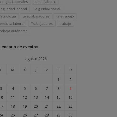
Riesgos Laborales
salud laboral
seguridad laboral
Seguridad social
Tecnología
teletrabajadores
teletrabajo
temática laboral
Trabajadores
trabajo
trabajo autónomo
lendario de eventos
agosto 2026
L
M
X
J
V
S
D
1
2
3
4
5
6
7
8
9
10
11
12
13
14
15
16
17
18
19
20
21
22
23
24
25
26
27
28
29
30