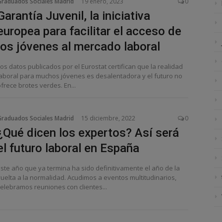
Graduados Sociales Madrid
19 enero, 2023
0
Garantía Juvenil, la iniciativa
europea para facilitar el acceso de
los jóvenes al mercado laboral
os datos publicados por el Eurostat certifican que la realidad
laboral para muchos jóvenes es desalentadora y el futuro no
frece brotes verdes. En...
Graduados Sociales Madrid
15 diciembre, 2022
0
¿Qué dicen los expertos? Así será
el futuro laboral en España
Este año que ya termina ha sido definitivamente el año de la
vuelta a la normalidad. Acudimos a eventos multitudinarios,
celebramos reuniones con clientes...