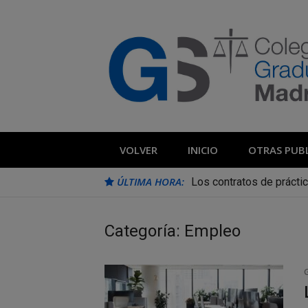
Saltar
al
contenido
Blog Colegio
Noticias e información de interés del 
VOLVER
INICIO
OTRAS PUB
ÚLTIMA HORA:
Los contratos de prácti
Categoría:
Empleo