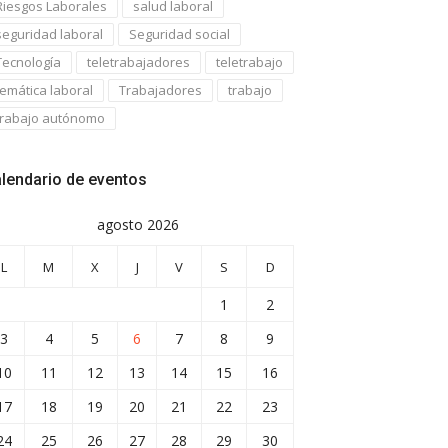
Riesgos Laborales
salud laboral
seguridad laboral
Seguridad social
Tecnología
teletrabajadores
teletrabajo
temática laboral
Trabajadores
trabajo
trabajo autónomo
lendario de eventos
agosto 2026
L
M
X
J
V
S
D
1
2
3
4
5
6
7
8
9
10
11
12
13
14
15
16
17
18
19
20
21
22
23
24
25
26
27
28
29
30