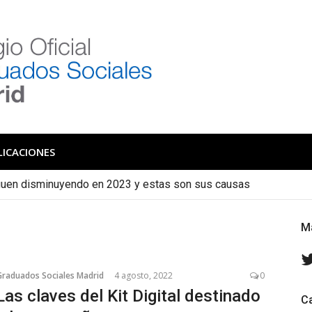
 de Graduados Social
Colegio de Graduados Sociales de Madrid
LICACIONES
iguen disminuyendo en 2023 y estas son sus causas
cas se convierten en indefinidos con mayor frecuencia de lo qu
M
Graduados Sociales Madrid
4 agosto, 2022
0
Las claves del Kit Digital destinado
C