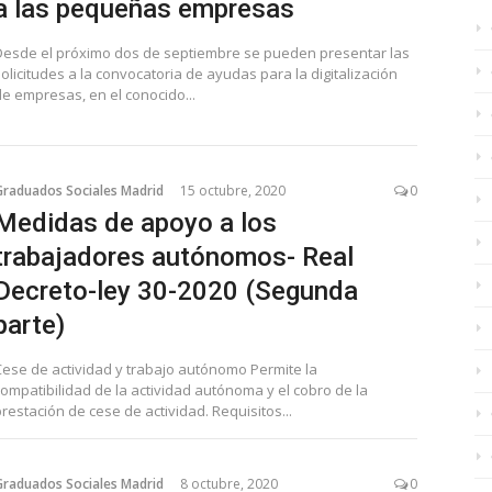
a las pequeñas empresas
Desde el próximo dos de septiembre se pueden presentar las
olicitudes a la convocatoria de ayudas para la digitalización
de empresas, en el conocido...
Graduados Sociales Madrid
15 octubre, 2020
0
Medidas de apoyo a los
trabajadores autónomos- Real
Decreto-ley 30-2020 (Segunda
parte)
Cese de actividad y trabajo autónomo Permite la
compatibilidad de la actividad autónoma y el cobro de la
restación de cese de actividad. Requisitos...
Graduados Sociales Madrid
8 octubre, 2020
0