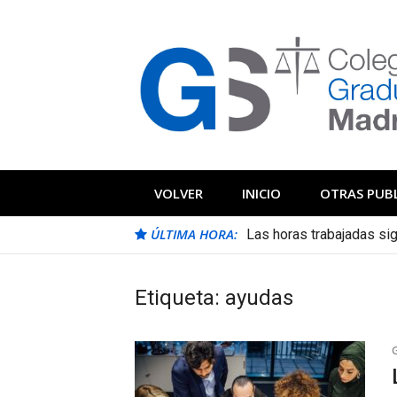
Saltar
al
contenido
Blog Colegio
Noticias e información de interés del 
VOLVER
INICIO
OTRAS PUB
ÚLTIMA HORA:
Las horas trabajadas s
Los contratos de prácti
Etiqueta:
ayudas