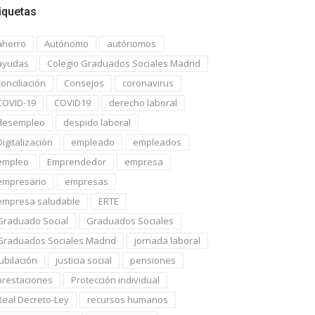
iquetas
ahorro
Autónomo
autónomos
ayudas
Colegio Graduados Sociales Madrid
conciliación
Consejos
coronavirus
COVID-19
COVID19
derecho laboral
desempleo
despido laboral
Digitalización
empleado
empleados
empleo
Emprendedor
empresa
empresario
empresas
empresa saludable
ERTE
Graduado Social
Graduados Sociales
Graduados Sociales Madrid
jornada laboral
jubilación
justicia social
pensiones
prestaciones
Protección individual
Real Decreto-Ley
recursos humanos