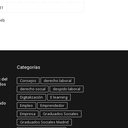
31
Feb
Categorías
 del
Consejos
derecho laboral
dos
derecho social
despido laboral
Digitalización
E learning
uado
Empleo
Emprendedor
Empresa
Graduados Sociales
Graduados Sociales Madrid