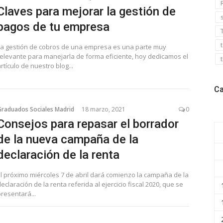
Claves para mejorar la gestión de
pagos de tu empresa
La gestión de cobros de una empresa es una parte muy
relevante para manejarla de forma eficiente, hoy dedicamos el
rtículo de nuestro blog...
Ca
Graduados Sociales Madrid
18 marzo, 2021
0
Consejos para repasar el borrador
de la nueva campaña de la
declaración de la renta
El próximo miércoles 7 de abril dará comienzo la campaña de la
eclaración de la renta referida al ejercicio fiscal 2020, que se
resentará...