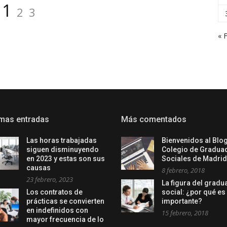
Página
Página
Página
1
2
3
« 
imas entradas
Más comentados
Las horas trabajadas
Bienvenidos al Blog
siguen disminuyendo
Colegio de Gradua
en 2023 y estas son sus
Sociales de Madrid
causas
8 febrero, 2018
23 febrero, 2023
La figura del grad
Los contratos de
social: ¿por qué es
prácticas se convierten
importante?
en indefinidos con
15 febrero, 2018
mayor frecuencia de lo