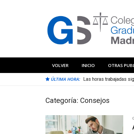
Saltar
al
contenido
Blog Colegio
Noticias e información de interés del 
VOLVER
INICIO
OTRAS PUB
ÚLTIMA HORA:
Las horas trabajadas s
Los contratos de prácti
Categoría:
Consejos