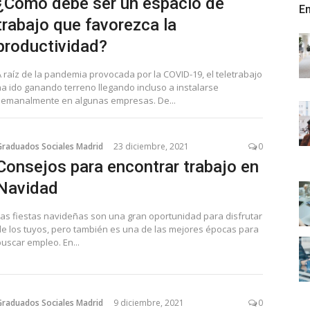
¿Cómo debe ser un espacio de
En
trabajo que favorezca la
productividad?
A raíz de la pandemia provocada por la COVID-19, el teletrabajo
ha ido ganando terreno llegando incluso a instalarse
semanalmente en algunas empresas. De...
Graduados Sociales Madrid
23 diciembre, 2021
0
Consejos para encontrar trabajo en
Navidad
Las fiestas navideñas son una gran oportunidad para disfrutar
de los tuyos, pero también es una de las mejores épocas para
buscar empleo. En...
Graduados Sociales Madrid
9 diciembre, 2021
0