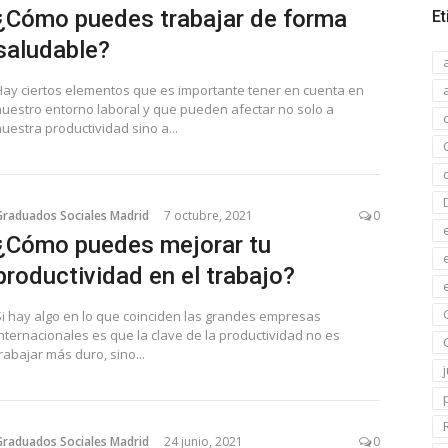
¿Cómo puedes trabajar de forma
Et
saludable?
Hay ciertos elementos que es importante tener en cuenta en
nuestro entorno laboral y que pueden afectar no solo a
uestra productividad sino a...
Graduados Sociales Madrid
7 octubre, 2021
0
¿Cómo puedes mejorar tu
productividad en el trabajo?
Si hay algo en lo que coinciden las grandes empresas
internacionales es que la clave de la productividad no es
rabajar más duro, sino...
Graduados Sociales Madrid
24 junio, 2021
0