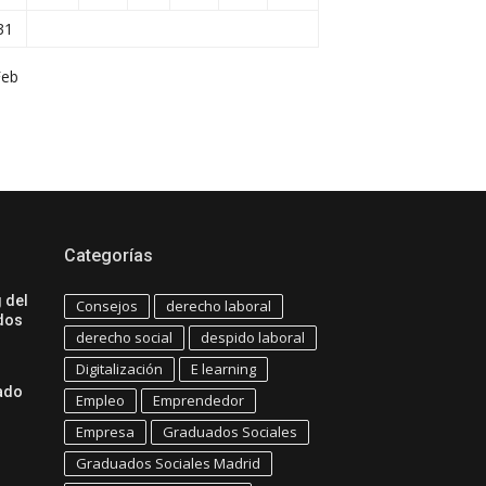
31
Feb
Categorías
 del
Consejos
derecho laboral
dos
derecho social
despido laboral
Digitalización
E learning
uado
Empleo
Emprendedor
Empresa
Graduados Sociales
Graduados Sociales Madrid