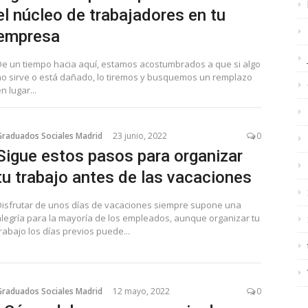
el núcleo de trabajadores en tu
empresa
De un tiempo hacia aquí, estamos acostumbrados a que si algo
no sirve o está dañado, lo tiremos y busquemos un remplazo
n lugar...
Graduados Sociales Madrid
23 junio, 2022
0
Sigue estos pasos para organizar
tu trabajo antes de las vacaciones
Disfrutar de unos días de vacaciones siempre supone una
alegría para la mayoría de los empleados, aunque organizar tu
rabajo los días previos puede...
Graduados Sociales Madrid
12 mayo, 2022
0