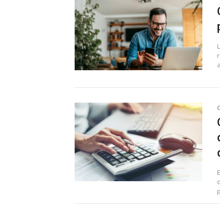
a
d
p