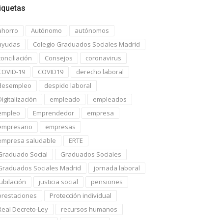
iquetas
ahorro
Autónomo
autónomos
ayudas
Colegio Graduados Sociales Madrid
conciliación
Consejos
coronavirus
COVID-19
COVID19
derecho laboral
desempleo
despido laboral
Digitalización
empleado
empleados
empleo
Emprendedor
empresa
empresario
empresas
empresa saludable
ERTE
Graduado Social
Graduados Sociales
Graduados Sociales Madrid
jornada laboral
jubilación
justicia social
pensiones
prestaciones
Protección individual
Real Decreto-Ley
recursos humanos