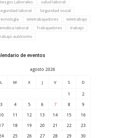
Riesgos Laborales
salud laboral
seguridad laboral
Seguridad social
Tecnología
teletrabajadores
teletrabajo
temática laboral
Trabajadores
trabajo
trabajo autónomo
lendario de eventos
agosto 2026
L
M
X
J
V
S
D
1
2
3
4
5
6
7
8
9
10
11
12
13
14
15
16
17
18
19
20
21
22
23
24
25
26
27
28
29
30