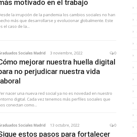
más motivado en el trabajo
Desde la irrupción de la pandemia los cambios sociales no han
hecho más que desarrollarse y evolucionar globalmente. Este
s el caso de la...
Graduados Sociales Madrid
3 noviembre, 2022
0
Cómo mejorar nuestra huella digital
para no perjudicar nuestra vida
laboral
Ver nacer una nueva red social ya no es novedad en nuestro
entorno digital. Cada vez tenemos más perfiles sociales que
nos conectan como...
Graduados Sociales Madrid
13 octubre, 2022
0
Sigue estos pasos para fortalecer