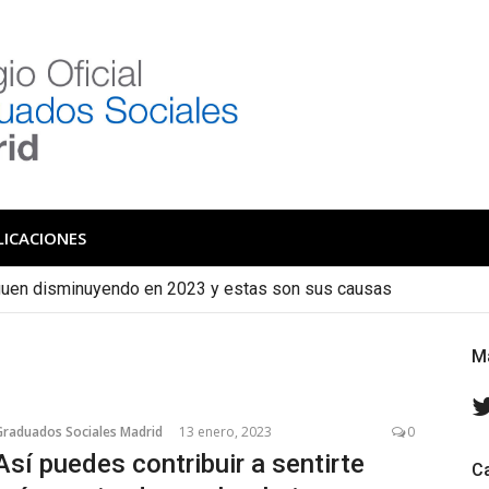
 de Graduados Social
Colegio de Graduados Sociales de Madrid
LICACIONES
iguen disminuyendo en 2023 y estas son sus causas
cas se convierten en indefinidos con mayor frecuencia de lo qu
M
Graduados Sociales Madrid
13 enero, 2023
0
Así puedes contribuir a sentirte
C