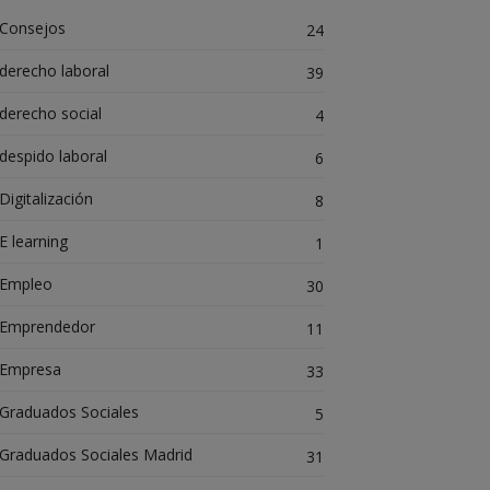
Consejos
24
derecho laboral
39
derecho social
4
despido laboral
6
Digitalización
8
E learning
1
Empleo
30
Emprendedor
11
Empresa
33
Graduados Sociales
5
Graduados Sociales Madrid
31