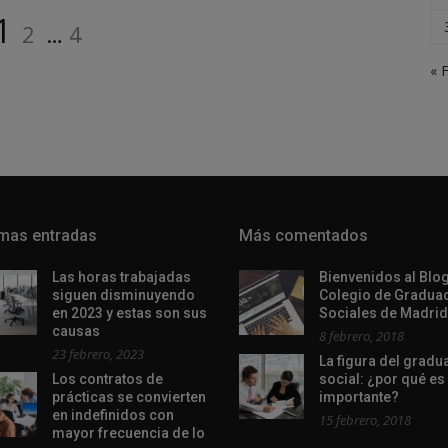
Página
Página
Página
1
2
…
4
« 
imas entradas
Más comentados
Las horas trabajadas
Bienvenidos al Blog
siguen disminuyendo
Colegio de Gradua
en 2023 y estas son sus
Sociales de Madrid
causas
8 febrero, 2018
23 febrero, 2023
La figura del grad
Los contratos de
social: ¿por qué es
prácticas se convierten
importante?
en indefinidos con
15 febrero, 2018
mayor frecuencia de lo