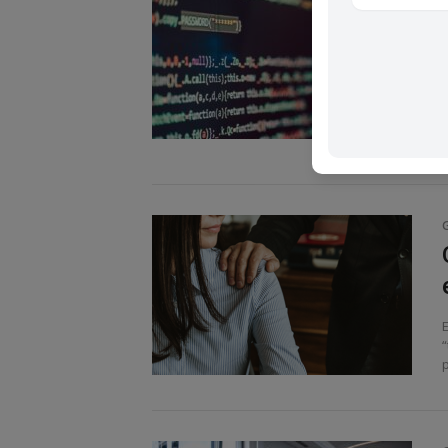
f
“
p