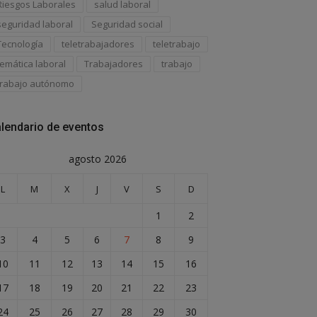
Riesgos Laborales
salud laboral
seguridad laboral
Seguridad social
Tecnología
teletrabajadores
teletrabajo
temática laboral
Trabajadores
trabajo
trabajo autónomo
lendario de eventos
agosto 2026
L
M
X
J
V
S
D
1
2
3
4
5
6
7
8
9
10
11
12
13
14
15
16
17
18
19
20
21
22
23
24
25
26
27
28
29
30