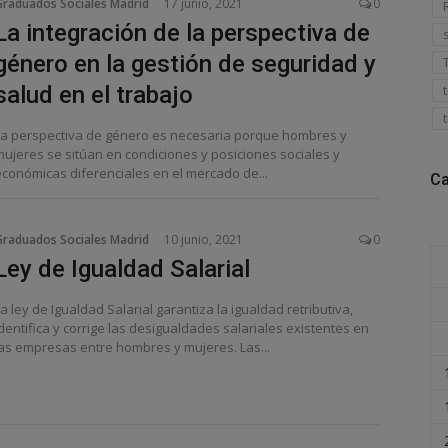
Graduados Sociales Madrid
17 junio, 2021
0
La integración de la perspectiva de
género en la gestión de seguridad y
salud en el trabajo
La perspectiva de género es necesaria porque hombres y
mujeres se sitúan en condiciones y posiciones sociales y
económicas diferenciales en el mercado de...
Ca
Graduados Sociales Madrid
10 junio, 2021
0
Ley de Igualdad Salarial
a ley de Igualdad Salarial garantiza la igualdad retributiva,
dentifica y corrige las desigualdades salariales existentes en
las empresas entre hombres y mujeres. Las...