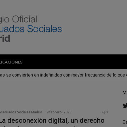
 de Graduados Social
Colegio de Graduados Sociales de Madrid
LICACIONES
cas se convierten en indefinidos con mayor frecuencia de lo qu
M
Graduados Sociales Madrid
9 febrero, 2023
0
La desconexión digital, un derecho
C