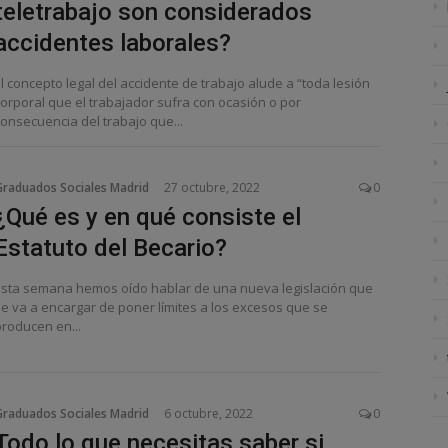
teletrabajo son considerados
accidentes laborales?
l concepto legal del accidente de trabajo alude a “toda lesión
corporal que el trabajador sufra con ocasión o por
consecuencia del trabajo que...
Graduados Sociales Madrid
27 octubre, 2022
0
¿Qué es y en qué consiste el
Estatuto del Becario?
Esta semana hemos oído hablar de una nueva legislación que
se va a encargar de poner límites a los excesos que se
producen en...
Graduados Sociales Madrid
6 octubre, 2022
0
Todo lo que necesitas saber si