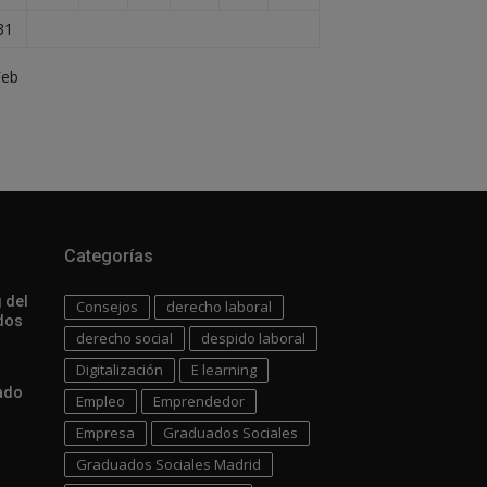
31
Feb
Categorías
 del
Consejos
derecho laboral
dos
derecho social
despido laboral
Digitalización
E learning
uado
Empleo
Emprendedor
Empresa
Graduados Sociales
Graduados Sociales Madrid