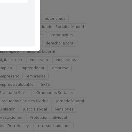
iquetas
ahorro
Autónomo
autónomos
ayudas
Colegio Graduados Sociales Madrid
conciliación
Consejos
coronavirus
COVID-19
COVID19
derecho laboral
desempleo
despido laboral
Digitalización
empleado
empleados
empleo
Emprendedor
empresa
empresario
empresas
empresa saludable
ERTE
Graduado Social
Graduados Sociales
Graduados Sociales Madrid
jornada laboral
jubilación
justicia social
pensiones
prestaciones
Protección individual
Real Decreto-Ley
recursos humanos