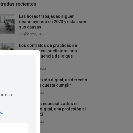
tradas recientes
Las horas trabajadas siguen
disminuyendo en 2023 y estas son
sus causas
23 febrero, 2023
Los contratos de prácticas se
convierten en indefinidos con
mayor frecuencia de lo que
creemos
16 febrero, 2023
La desconexión digital, un derecho
laboral que cuesta cumplir
9 febrero, 2023
correcto
Autónomos especializados en
contenido digital, una profesión al
es
.
alza en 2023
3 febrero, 2023