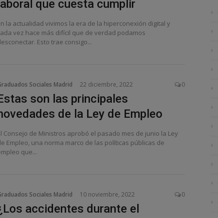
laboral que cuesta cumplir
n la actualidad vivimos la era de la hiperconexión digital y
cada vez hace más difícil que de verdad podamos
esconectar. Esto trae consigo...
Graduados Sociales Madrid
22 diciembre, 2022
0
Estas son las principales
novedades de la Ley de Empleo
El Consejo de Ministros aprobó el pasado mes de junio la Ley
de Empleo, una norma marco de las políticas públicas de
empleo que...
Graduados Sociales Madrid
10 noviembre, 2022
0
¿Los accidentes durante el