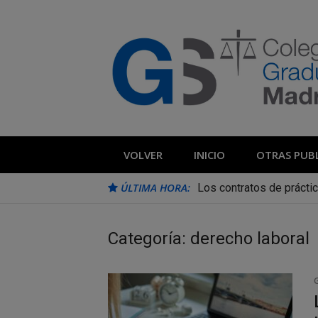
Saltar
al
contenido
Blog Colegio
Noticias e información de interés del 
VOLVER
INICIO
OTRAS PUB
ÚLTIMA HORA:
Los contratos de prácti
Categoría:
derecho laboral