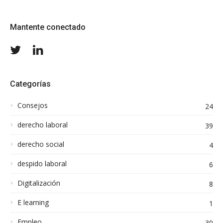
Mantente conectado
Twitter
LinkedIn
Categorías
Consejos
24
derecho laboral
39
derecho social
4
despido laboral
6
Digitalización
8
E learning
1
Empleo
30