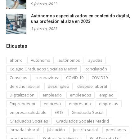
9 febrero, 2023
Autónomos especializados en contenido digital,
una profesión al alza en 2023
3 febrero, 2023
Etiquetas
ahorro
Autónomo
autónomos
ayudas
Colegio Graduados Sociales Madrid
conciliación
Consejos
coronavirus
COVID-19
COVID19
derecho laboral
desempleo
despido laboral
Digitalización
empleado
empleados
empleo
Emprendedor
empresa
empresario
empresas
empresa saludable
ERTE
Graduado Social
Graduados Sociales
Graduados Sociales Madrid
jornada laboral
jubilación
justicia social
pensiones
prestaciones
Protección individual
Real Decreto-Ley