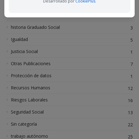
Desarrollado por
CookiePlus
.
Graduados Sociales
5
Graduados Sociales Madrid
31
historia Graduado Social
3
Igualdad
5
Justicia Social
1
Otras Publicaciones
7
Protección de datos
1
Recursos Humanos
12
Riesgos Laborales
16
Seguridad Social
13
Sin categoría
22
trabajo autónomo
25