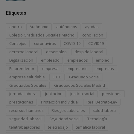
Etiquetas
ahorro
Autónomo
autónomos
ayudas
Colegio Graduados Sociales Madrid
conciliación
Consejos
coronavirus
COVID-19
COVID19
derecho laboral
desempleo
despido laboral
Digitalización
empleado
empleados
empleo
Emprendedor
empresa
empresario
empresas
empresa saludable
ERTE
Graduado Social
Graduados Sociales
Graduados Sociales Madrid
jornada laboral
jubilación
justicia social
pensiones
prestaciones
Protección individual
Real Decreto-Ley
recursos humanos
Riesgos Laborales
salud laboral
seguridad laboral
Seguridad social
Tecnología
teletrabajadores
teletrabajo
temática laboral