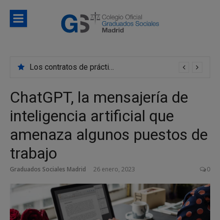
Saltar
al
contenido
Blog
Noticias e información de interés del Colegio de
Colegio d
Graduados Sociales de Madrid
Los contratos de prácticas se convierten en indefinidos con mayor frecuencia de lo que creemos
Graduado
Sociales d
ChatGPT, la mensajería de
Madrid
inteligencia artificial que
amenaza algunos puestos de
trabajo
Graduados Sociales Madrid
26 enero, 2023
0