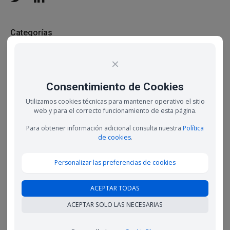
Categorías
Consejos
24
×
derecho laboral
39
Consentimiento de Cookies
derecho social
4
Utilizamos cookies técnicas para mantener operativo el sitio
web y para el correcto funcionamiento de esta página.
despido laboral
6
Para obtener información adicional consulta nuestra
Política
Digitalización
8
de cookies
.
E learning
1
Personalizar las preferencias de cookies
Empleo
30
ACEPTAR TODAS
Emprendedor
11
ACEPTAR SOLO LAS NECESARIAS
Empresa
33