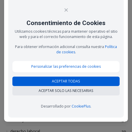
×
Consentimiento de Cookies
GUARDA MI NOMBRE, CORREO ELECTRÓNICO Y WEB EN
ESTE NAVEGADOR PARA LA PRÓXIMA VEZ QUE COMENTE.
Utilizamos cookies técnicas para mantener operativo el sitio
web y para el correcto funcionamiento de esta página.
Para obtener información adicional consulta nuestra
Política
de cookies
.
Personalizar las preferencias de cookies
Mantente conectado
ACEPTAR TODAS
Twitter
LinkedIn
ACEPTAR SOLO LAS NECESARIAS
Desarrollado por
CookiePlus
.
Categorías
Consejos
24
derecho laboral
39