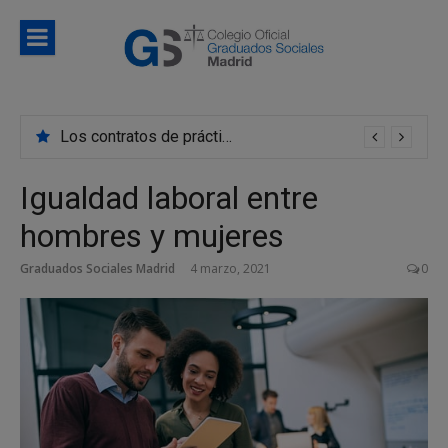
Saltar
al
contenido
Blog
Noticias e información de interés del Colegio de
Colegio d
Graduados Sociales de Madrid
Los contratos de prácticas se convierten en indefinidos con mayor frecuencia de lo que creemos
Graduado
Sociales d
Igualdad laboral entre
Madrid
hombres y mujeres
Graduados Sociales Madrid
4 marzo, 2021
0