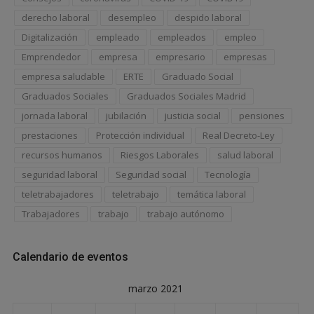
derecho laboral
desempleo
despido laboral
Digitalización
empleado
empleados
empleo
Emprendedor
empresa
empresario
empresas
empresa saludable
ERTE
Graduado Social
Graduados Sociales
Graduados Sociales Madrid
jornada laboral
jubilación
justicia social
pensiones
prestaciones
Protección individual
Real Decreto-Ley
recursos humanos
Riesgos Laborales
salud laboral
seguridad laboral
Seguridad social
Tecnología
teletrabajadores
teletrabajo
temática laboral
Trabajadores
trabajo
trabajo autónomo
Calendario de eventos
marzo 2021