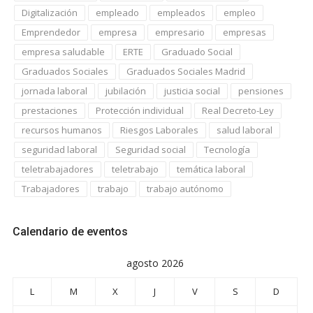
Digitalización
empleado
empleados
empleo
Emprendedor
empresa
empresario
empresas
empresa saludable
ERTE
Graduado Social
Graduados Sociales
Graduados Sociales Madrid
jornada laboral
jubilación
justicia social
pensiones
prestaciones
Protección individual
Real Decreto-Ley
recursos humanos
Riesgos Laborales
salud laboral
seguridad laboral
Seguridad social
Tecnología
teletrabajadores
teletrabajo
temática laboral
Trabajadores
trabajo
trabajo autónomo
Calendario de eventos
agosto 2026
L
M
X
J
V
S
D