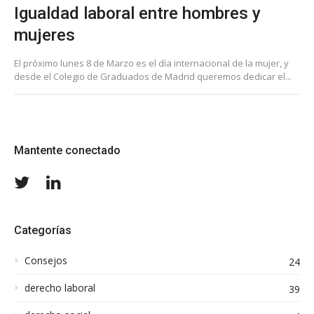
Igualdad laboral entre hombres y
mujeres
El próximo lunes 8 de Marzo es el día internacional de la mujer, y
desde el Colegio de Graduados de Madrid queremos dedicar el...
Mantente conectado
Twitter
LinkedIn
Categorías
Consejos
24
derecho laboral
39