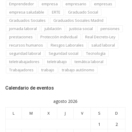
Emprendedor
empresa
empresario
empresas
empresa saludable
ERTE
Graduado Social
Graduados Sociales
Graduados Sociales Madrid
jornada laboral
jubilación
justicia social
pensiones
prestaciones
Protección individual
Real Decreto-Ley
recursos humanos
Riesgos Laborales
salud laboral
seguridad laboral
Seguridad social
Tecnología
teletrabajadores
teletrabajo
temática laboral
Trabajadores
trabajo
trabajo autónomo
Calendario de eventos
agosto 2026
L
M
X
J
V
S
D
1
2