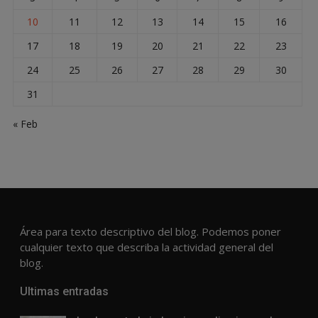
10
11
12
13
14
15
16
17
18
19
20
21
22
23
24
25
26
27
28
29
30
31
« Feb
Área para texto descriptivo del blog. Podemos poner
cualquier texto que describa la actividad general del
blog.
Ultimas entradas