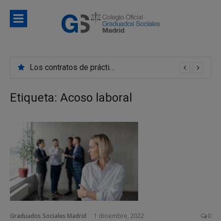
Saltar
al
contenido
Blog
Noticias e información de interés del Colegio de
Colegio d
Graduados Sociales de Madrid
Los contratos de prácticas se convierten en indefinidos con mayor frecuencia de lo que creemos
Graduado
Sociales d
Etiqueta:
Acoso laboral
Madrid
Graduados Sociales Madrid
1 diciembre, 2022
0