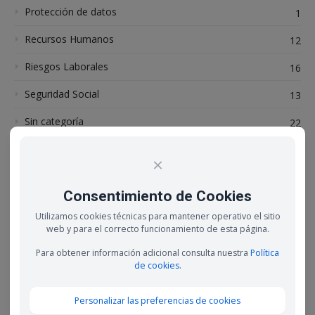
Protección de datos
1
Recursos Humanos
12
Riesgos Laborales
16
Seguridad Social
13
Sin categoría
22
trabajo autónomo
25
×
Web 2.0
1
Consentimiento de Cookies
Utilizamos cookies técnicas para mantener operativo el sitio
Entradas recientes
web y para el correcto funcionamiento de esta página.
Las horas trabajadas siguen disminuyendo en
Para obtener información adicional consulta nuestra
Política
2023 y estas son sus causas
de cookies
.
23 febrero, 2023
Personalizar las preferencias de cookies
Los contratos de prácticas se convierten en