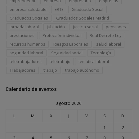
Emprendedor
empresa
empresario
empresas
empresa saludable
ERTE
Graduado Social
Graduados Sociales
Graduados Sociales Madrid
jornada laboral
jubilación
justicia social
pensiones
prestaciones
Protección individual
Real Decreto-Ley
recursos humanos
Riesgos Laborales
salud laboral
seguridad laboral
Seguridad social
Tecnología
teletrabajadores
teletrabajo
temática laboral
Trabajadores
trabajo
trabajo autónomo
Calendario de eventos
agosto 2026
L
M
X
J
V
S
D
1
2
3
4
5
6
7
8
9