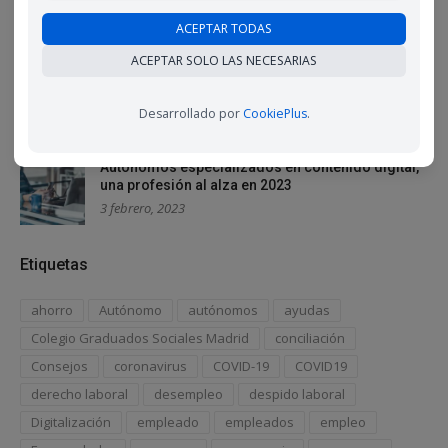
indefinidos con mayor frecuencia de lo que
creemos
ACEPTAR TODAS
16 febrero, 2023
ACEPTAR SOLO LAS NECESARIAS
La desconexión digital, un derecho laboral que
cuesta cumplir
Desarrollado por
CookiePlus
.
9 febrero, 2023
Autónomos especializados en contenido digital,
una profesión al alza en 2023
3 febrero, 2023
Etiquetas
ahorro
Autónomo
autónomos
ayudas
Colegio Graduados Sociales Madrid
conciliación
Consejos
coronavirus
COVID-19
COVID19
derecho laboral
desempleo
despido laboral
Digitalización
empleado
empleados
empleo