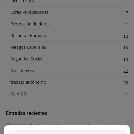
Justicia Social
1
Otras Publicaciones
7
Protección de datos
1
Recursos Humanos
12
Riesgos Laborales
16
Seguridad Social
13
Sin categoría
22
trabajo autónomo
25
Web 2.0
1
Entradas recientes
Las horas trabajadas siguen disminuyendo en
2023 y estas son sus causas