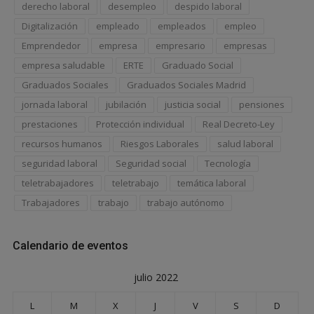
derecho laboral
desempleo
despido laboral
Digitalización
empleado
empleados
empleo
Emprendedor
empresa
empresario
empresas
empresa saludable
ERTE
Graduado Social
Graduados Sociales
Graduados Sociales Madrid
jornada laboral
jubilación
justicia social
pensiones
prestaciones
Protección individual
Real Decreto-Ley
recursos humanos
Riesgos Laborales
salud laboral
seguridad laboral
Seguridad social
Tecnología
teletrabajadores
teletrabajo
temática laboral
Trabajadores
trabajo
trabajo autónomo
Calendario de eventos
julio 2022
L
M
X
J
V
S
D