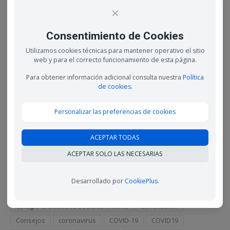
23 febrero, 2023
×
Los contratos de prácticas se convierten en
Consentimiento de Cookies
indefinidos con mayor frecuencia de lo que
creemos
Utilizamos cookies técnicas para mantener operativo el sitio
16 febrero, 2023
web y para el correcto funcionamiento de esta página.
Para obtener información adicional consulta nuestra
Política
La desconexión digital, un derecho laboral que
de cookies
.
cuesta cumplir
9 febrero, 2023
Personalizar las preferencias de cookies
Autónomos especializados en contenido digital,
una profesión al alza en 2023
ACEPTAR TODAS
3 febrero, 2023
ACEPTAR SOLO LAS NECESARIAS
Etiquetas
Desarrollado por
CookiePlus
.
ahorro
Autónomo
autónomos
ayudas
Colegio Graduados Sociales Madrid
conciliación
Consejos
coronavirus
COVID-19
COVID19