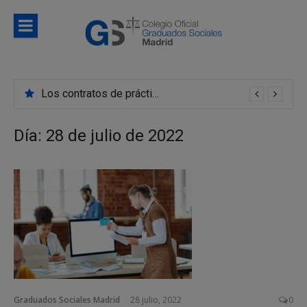
Saltar
al
contenido
Blog
Noticias e información de interés del Colegio de
Colegio d
Graduados Sociales de Madrid
Los contratos de prácticas se convierten en indefinidos con mayor frecuencia de lo que creemos
Graduado
Sociales d
Día:
28 de julio de 2022
Madrid
Graduados Sociales Madrid
28 julio, 2022
0