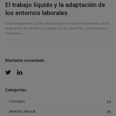
El trabajo líquido y la adaptación de
los entornos laborales
Tradicionalmente, la idea del trabajo ha estado relacionada con la
realización de un oficio a cambio de un salario fijo, con horarios y
funciones...
Mantente conectado
Twitter
LinkedIn
Categorías
Consejos
24
derecho laboral
39