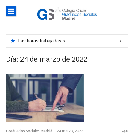
Saltar
al
contenido
Blog
Noticias e información de interés del Colegio de
Colegio d
Graduados Sociales de Madrid
Las horas trabajadas siguen disminuyendo en 2023 y estas son sus causas
Graduado
Sociales d
Día:
24 de marzo de 2022
Madrid
Graduados Sociales Madrid
24 marzo, 2022
0