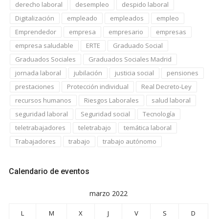
derecho laboral
desempleo
despido laboral
Digitalización
empleado
empleados
empleo
Emprendedor
empresa
empresario
empresas
empresa saludable
ERTE
Graduado Social
Graduados Sociales
Graduados Sociales Madrid
jornada laboral
jubilación
justicia social
pensiones
prestaciones
Protección individual
Real Decreto-Ley
recursos humanos
Riesgos Laborales
salud laboral
seguridad laboral
Seguridad social
Tecnología
teletrabajadores
teletrabajo
temática laboral
Trabajadores
trabajo
trabajo autónomo
Calendario de eventos
marzo 2022
L
M
X
J
V
S
D