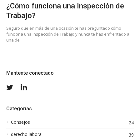
¿Cómo funciona una Inspección de
Trabajo?
Seguro que en más de una ocasión te has preguntado cómo
funciona una Inspección de Trabajo y nunca te has enfrentado a
una de...
Mantente conectado
Twitter
LinkedIn
Categorías
Consejos
24
derecho laboral
39