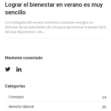
Lograr el bienestar en verano es muy
sencillo
Con la llegada del verano centramos nuestras energías en
disfrutar de las actividades de ocio para aprovechar el tiempo libre
del que disponemos. Sin...
Mantente conectado
Twitter
LinkedIn
Categorías
Consejos
24
derecho laboral
39