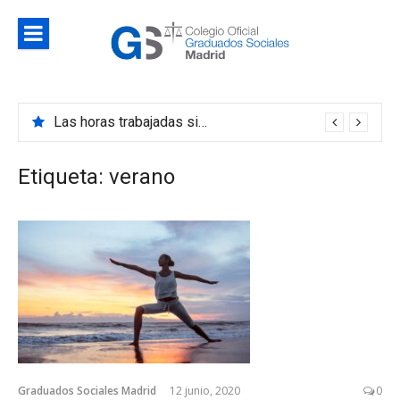
Saltar
al
contenido
Blog
Noticias e información de interés del Colegio de
Colegio d
Graduados Sociales de Madrid
Las horas trabajadas siguen disminuyendo en 2023 y estas son sus causas
Graduado
Sociales d
Etiqueta:
verano
Madrid
Graduados Sociales Madrid
12 junio, 2020
0