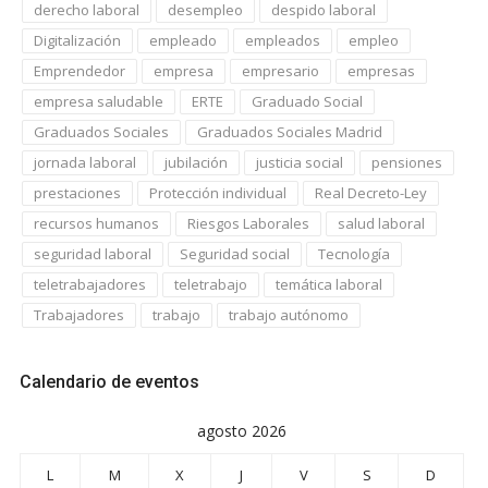
derecho laboral
desempleo
despido laboral
Digitalización
empleado
empleados
empleo
Emprendedor
empresa
empresario
empresas
empresa saludable
ERTE
Graduado Social
Graduados Sociales
Graduados Sociales Madrid
jornada laboral
jubilación
justicia social
pensiones
prestaciones
Protección individual
Real Decreto-Ley
recursos humanos
Riesgos Laborales
salud laboral
seguridad laboral
Seguridad social
Tecnología
teletrabajadores
teletrabajo
temática laboral
Trabajadores
trabajo
trabajo autónomo
Calendario de eventos
agosto 2026
L
M
X
J
V
S
D