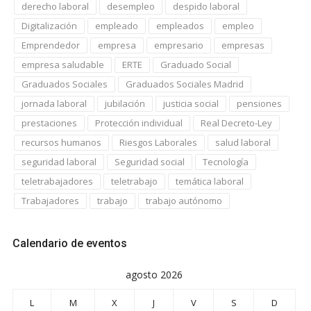
derecho laboral
desempleo
despido laboral
Digitalización
empleado
empleados
empleo
Emprendedor
empresa
empresario
empresas
empresa saludable
ERTE
Graduado Social
Graduados Sociales
Graduados Sociales Madrid
jornada laboral
jubilación
justicia social
pensiones
prestaciones
Protección individual
Real Decreto-Ley
recursos humanos
Riesgos Laborales
salud laboral
seguridad laboral
Seguridad social
Tecnología
teletrabajadores
teletrabajo
temática laboral
Trabajadores
trabajo
trabajo autónomo
Calendario de eventos
agosto 2026
L
M
X
J
V
S
D