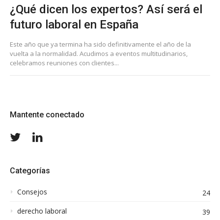
¿Qué dicen los expertos? Así será el
futuro laboral en España
Este año que ya termina ha sido definitivamente el año de la
vuelta a la normalidad. Acudimos a eventos multitudinarios,
celebramos reuniones con clientes...
Mantente conectado
Twitter
LinkedIn
Categorías
Consejos
24
derecho laboral
39