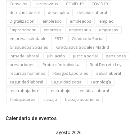
Consejos
coronavirus
COVID-19
COVID19
derecho laboral
desempleo
despido laboral
Digitalización
empleado
empleados
empleo
Emprendedor
empresa
empresario
empresas
empresa saludable
ERTE
Graduado Social
Graduados Sociales
Graduados Sociales Madrid
jornada laboral
jubilación
justicia social
pensiones
prestaciones
Protección individual
Real Decreto-Ley
recursos humanos
Riesgos Laborales
salud laboral
seguridad laboral
Seguridad social
Tecnología
teletrabajadores
teletrabajo
temática laboral
Trabajadores
trabajo
trabajo autónomo
Calendario de eventos
agosto 2026