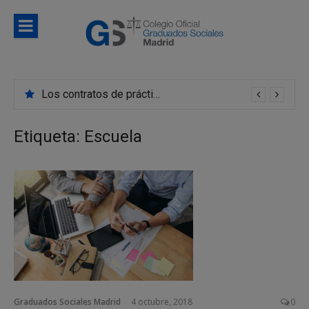
Saltar
al
contenido
Blog
Noticias e información de interés del Colegio de
Colegio d
Graduados Sociales de Madrid
Los contratos de prácticas se convierten en indefinidos con mayor frecuencia de lo que creemos
Graduado
Sociales d
Etiqueta:
Escuela
Madrid
Graduados Sociales Madrid
4 octubre, 2018
0