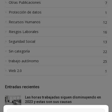
Otras Publicaciones
7
Protección de datos
1
Recursos Humanos
12
Riesgos Laborales
16
Seguridad Social
13
Sin categoría
22
trabajo autónomo
25
Web 2.0
1
Entradas recientes
Las horas trabajadas siguen disminuyendo en
2023 y estas son sus causas
23 febrero, 2023