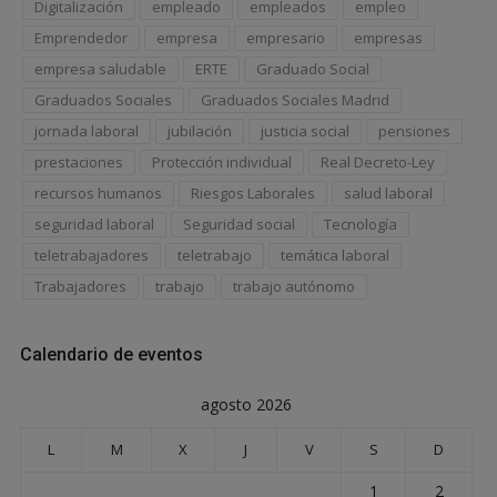
Digitalización
empleado
empleados
empleo
Emprendedor
empresa
empresario
empresas
empresa saludable
ERTE
Graduado Social
Graduados Sociales
Graduados Sociales Madrid
jornada laboral
jubilación
justicia social
pensiones
prestaciones
Protección individual
Real Decreto-Ley
recursos humanos
Riesgos Laborales
salud laboral
seguridad laboral
Seguridad social
Tecnología
teletrabajadores
teletrabajo
temática laboral
Trabajadores
trabajo
trabajo autónomo
Calendario de eventos
agosto 2026
L
M
X
J
V
S
D
1
2