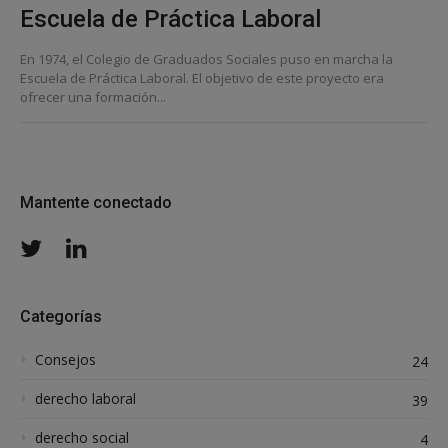
Escuela de Práctica Laboral
En 1974, el Colegio de Graduados Sociales puso en marcha la
Escuela de Práctica Laboral. El objetivo de este proyecto era
ofrecer una formación...
Mantente conectado
Twitter
LinkedIn
Categorías
Consejos
24
derecho laboral
39
derecho social
4