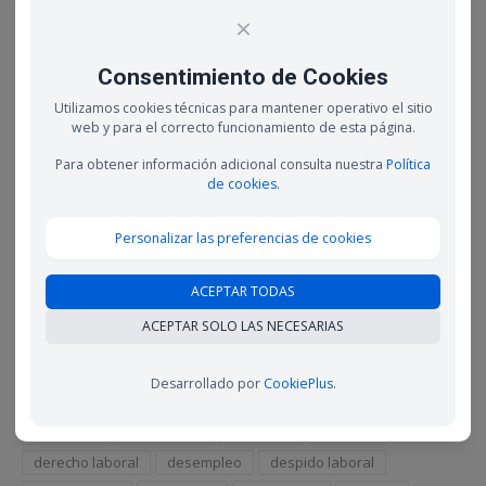
×
Los contratos de prácticas se convierten en
indefinidos con mayor frecuencia de lo que
creemos
Consentimiento de Cookies
16 febrero, 2023
Utilizamos cookies técnicas para mantener operativo el sitio
web y para el correcto funcionamiento de esta página.
La desconexión digital, un derecho laboral que
cuesta cumplir
Para obtener información adicional consulta nuestra
Política
9 febrero, 2023
de cookies
.
Autónomos especializados en contenido digital,
una profesión al alza en 2023
Personalizar las preferencias de cookies
3 febrero, 2023
ACEPTAR TODAS
Etiquetas
ACEPTAR SOLO LAS NECESARIAS
ahorro
Autónomo
autónomos
ayudas
Desarrollado por
CookiePlus
.
Colegio Graduados Sociales Madrid
conciliación
Consejos
coronavirus
COVID-19
COVID19
derecho laboral
desempleo
despido laboral