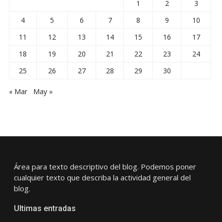
1
2
3
4
5
6
7
8
9
10
11
12
13
14
15
16
17
18
19
20
21
22
23
24
25
26
27
28
29
30
« Mar
May »
Área para texto descriptivo del blog. Podemos poner
cualquier texto que describa la actividad general del
blog.
Ultimas entradas