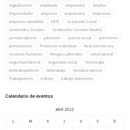
Digitalización
empleado
empleados
empleo
Emprendedor
empresa
empresario
empresas
empresa saludable
ERTE
Graduado Social
Graduados Sociales
Graduados Sociales Madrid
jornada laboral
jubilación
justicia social
pensiones
prestaciones
Protección individual
Real Decreto-Ley
recursos humanos
Riesgos Laborales
salud laboral
seguridad laboral
Seguridad social
Tecnología
teletrabajadores
teletrabajo
temática laboral
Trabajadores
trabajo
trabajo autónomo
Calendario de eventos
abril 2022
L
M
X
J
V
S
D