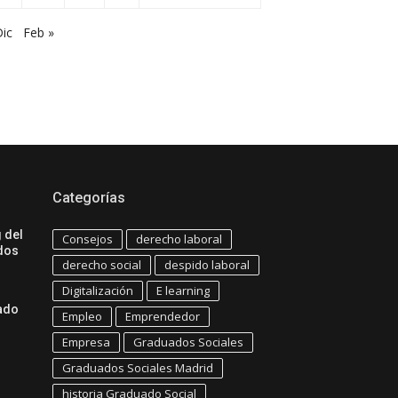
Dic
Feb »
Categorías
 del
Consejos
derecho laboral
dos
derecho social
despido laboral
Digitalización
E learning
uado
Empleo
Emprendedor
Empresa
Graduados Sociales
Graduados Sociales Madrid
historia Graduado Social