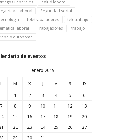
Riesgos Laborales
salud laboral
seguridad laboral
Seguridad social
Tecnología
teletrabajadores
teletrabajo
temática laboral
Trabajadores
trabajo
trabajo autónomo
lendario de eventos
enero 2019
L
M
X
J
V
S
D
1
2
3
4
5
6
7
8
9
10
11
12
13
14
15
16
17
18
19
20
21
22
23
24
25
26
27
28
29
30
31