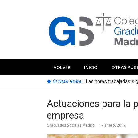
Saltar
al
contenido
Blog Colegio
Noticias e información de interés del 
VOLVER
INICIO
OTRAS PUB
ÚLTIMA HORA:
Las horas trabajadas s
Los contratos de prácti
Actuaciones para la p
empresa
Graduados Sociales Madrid
17 enero, 2019