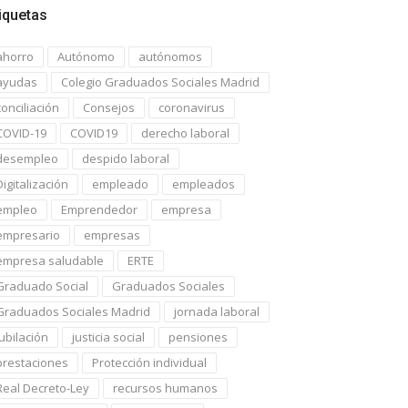
iquetas
ahorro
Autónomo
autónomos
ayudas
Colegio Graduados Sociales Madrid
conciliación
Consejos
coronavirus
COVID-19
COVID19
derecho laboral
desempleo
despido laboral
Digitalización
empleado
empleados
empleo
Emprendedor
empresa
empresario
empresas
empresa saludable
ERTE
Graduado Social
Graduados Sociales
Graduados Sociales Madrid
jornada laboral
jubilación
justicia social
pensiones
prestaciones
Protección individual
Real Decreto-Ley
recursos humanos