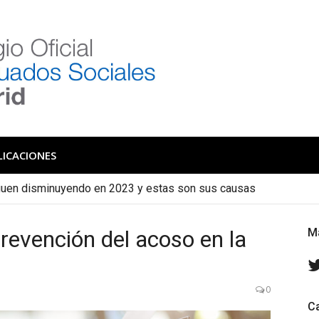
 de Graduados Social
Colegio de Graduados Sociales de Madrid
LICACIONES
iguen disminuyendo en 2023 y estas son sus causas
cas se convierten en indefinidos con mayor frecuencia de lo qu
revención del acoso en la
M
0
C