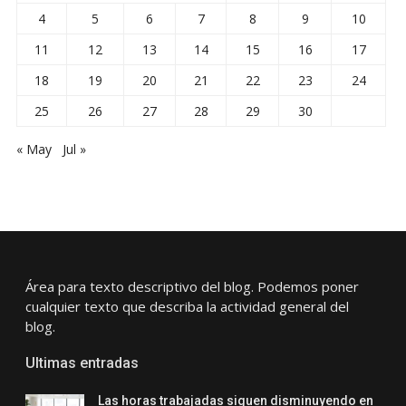
4
5
6
7
8
9
10
11
12
13
14
15
16
17
18
19
20
21
22
23
24
25
26
27
28
29
30
« May
Jul »
Área para texto descriptivo del blog. Podemos poner
cualquier texto que describa la actividad general del
blog.
Ultimas entradas
Las horas trabajadas siguen disminuyendo en