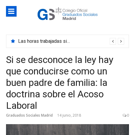
Saltar
al
contenido
Blog
Noticias e información de interés del Colegio de
Colegio d
Graduados Sociales de Madrid
Las horas trabajadas siguen disminuyendo en 2023 y estas son sus causas
Los contratos de prácticas se convierten en indefinidos con mayor frecuencia de lo que creemos
Graduado
Sociales d
Si se desconoce la ley hay
Madrid
que conducirse como un
buen padre de familia: la
doctrina sobre el Acoso
Laboral
Graduados Sociales Madrid
14 junio, 2018
0