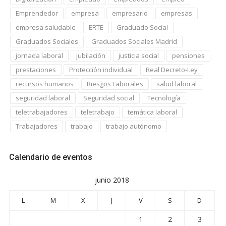
Emprendedor
empresa
empresario
empresas
empresa saludable
ERTE
Graduado Social
Graduados Sociales
Graduados Sociales Madrid
jornada laboral
jubilación
justicia social
pensiones
prestaciones
Protección individual
Real Decreto-Ley
recursos humanos
Riesgos Laborales
salud laboral
seguridad laboral
Seguridad social
Tecnología
teletrabajadores
teletrabajo
temática laboral
Trabajadores
trabajo
trabajo autónomo
Calendario de eventos
junio 2018
L
M
X
J
V
S
D
1
2
3