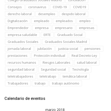
Consejos
coronavirus
COVID-19
COVID19
derecho laboral
desempleo
despido laboral
Digitalización
empleado
empleados
empleo
Emprendedor
empresa
empresario
empresas
empresa saludable
ERTE
Graduado Social
Graduados Sociales
Graduados Sociales Madrid
jornada laboral
jubilación
justicia social
pensiones
prestaciones
Protección individual
Real Decreto-Ley
recursos humanos
Riesgos Laborales
salud laboral
seguridad laboral
Seguridad social
Tecnología
teletrabajadores
teletrabajo
temática laboral
Trabajadores
trabajo
trabajo autónomo
Calendario de eventos
marzo 2018