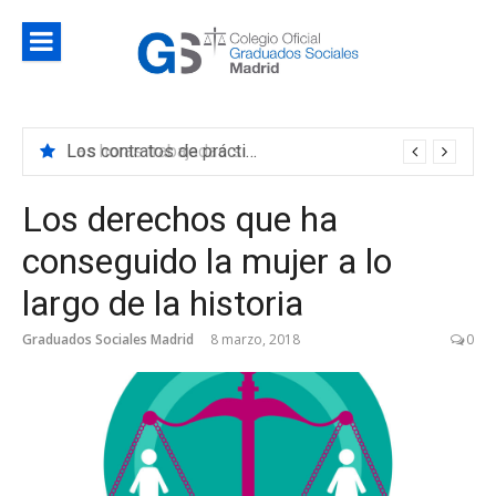
Saltar
al
contenido
Blog
Noticias e información de interés del Colegio de
Colegio d
Graduados Sociales de Madrid
Los contratos de prácticas se convierten en indefinidos con mayor frecuencia de lo que creemos
Graduado
Sociales d
Los derechos que ha
Madrid
conseguido la mujer a lo
largo de la historia
Graduados Sociales Madrid
8 marzo, 2018
0