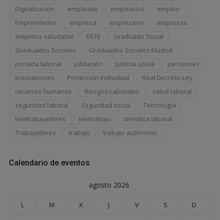
Digitalización
empleado
empleados
empleo
Emprendedor
empresa
empresario
empresas
empresa saludable
ERTE
Graduado Social
Graduados Sociales
Graduados Sociales Madrid
jornada laboral
jubilación
justicia social
pensiones
prestaciones
Protección individual
Real Decreto-Ley
recursos humanos
Riesgos Laborales
salud laboral
seguridad laboral
Seguridad social
Tecnología
teletrabajadores
teletrabajo
temática laboral
Trabajadores
trabajo
trabajo autónomo
Calendario de eventos
agosto 2026
L
M
X
J
V
S
D