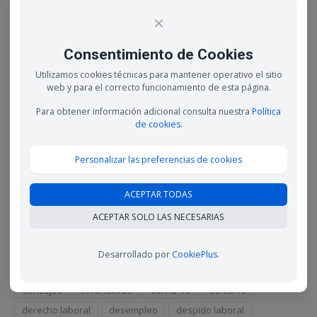
×
Los contratos de prácticas se convierten en
indefinidos con mayor frecuencia de lo que
creemos
Consentimiento de Cookies
16 febrero, 2023
Utilizamos cookies técnicas para mantener operativo el sitio
web y para el correcto funcionamiento de esta página.
La desconexión digital, un derecho laboral que
cuesta cumplir
Para obtener información adicional consulta nuestra
Política
9 febrero, 2023
de cookies
.
Autónomos especializados en contenido digital,
Personalizar las preferencias de cookies
una profesión al alza en 2023
3 febrero, 2023
ACEPTAR TODAS
ACEPTAR SOLO LAS NECESARIAS
Etiquetas
ahorro
Autónomo
autónomos
ayudas
Desarrollado por
CookiePlus
.
Colegio Graduados Sociales Madrid
conciliación
Consejos
coronavirus
COVID-19
COVID19
derecho laboral
desempleo
despido laboral