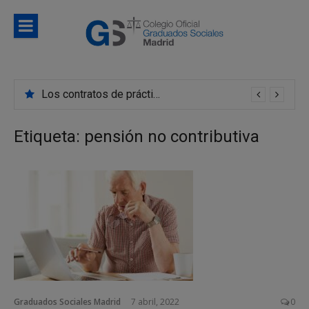
Saltar
al
contenido
Blog
Noticias e información de interés del Colegio de
Colegio d
Graduados Sociales de Madrid
Los contratos de prácticas se convierten en indefinidos con mayor frecuencia de lo que creemos
Graduado
Sociales d
Etiqueta:
pensión no contributiva
Madrid
Graduados Sociales Madrid
7 abril, 2022
0