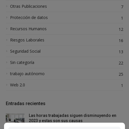
Otras Publicaciones
7
Protección de datos
1
Recursos Humanos
12
Riesgos Laborales
16
Seguridad Social
13
Sin categoría
22
trabajo autónomo
25
Web 2.0
1
Entradas recientes
Las horas trabajadas siguen disminuyendo en
2023 y estas son sus causas
23 febrero, 2023