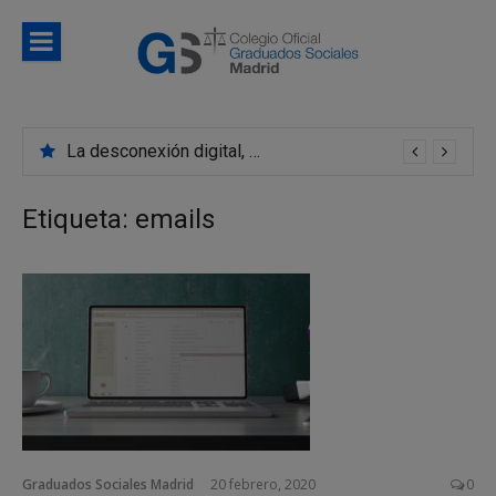
Saltar
al
contenido
Blog
Noticias e información de interés del Colegio de
Colegio d
Graduados Sociales de Madrid
La desconexión digital, un derecho laboral que cuesta cumplir
Graduado
Sociales d
Etiqueta:
emails
Madrid
Graduados Sociales Madrid
20 febrero, 2020
0