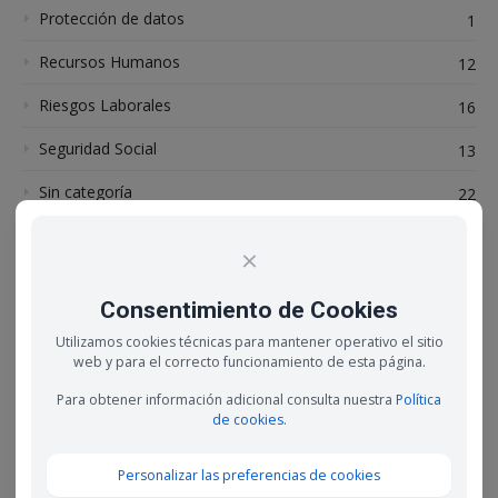
Protección de datos
1
Recursos Humanos
12
Riesgos Laborales
16
Seguridad Social
13
Sin categoría
22
trabajo autónomo
25
×
Web 2.0
1
Consentimiento de Cookies
Utilizamos cookies técnicas para mantener operativo el sitio
Entradas recientes
web y para el correcto funcionamiento de esta página.
Las horas trabajadas siguen disminuyendo en
Para obtener información adicional consulta nuestra
Política
2023 y estas son sus causas
de cookies
.
23 febrero, 2023
Personalizar las preferencias de cookies
Los contratos de prácticas se convierten en