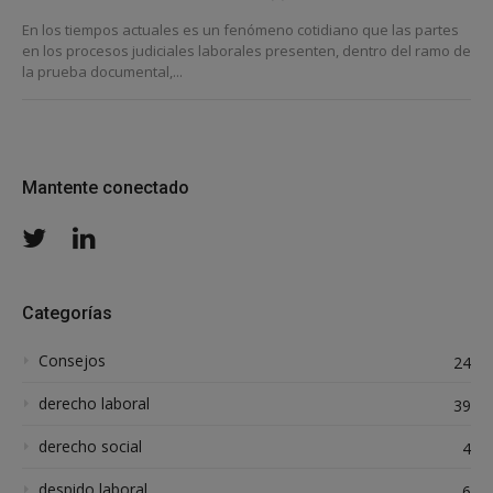
En los tiempos actuales es un fenómeno cotidiano que las partes
en los procesos judiciales laborales presenten, dentro del ramo de
la prueba documental,...
Mantente conectado
Twitter
LinkedIn
Categorías
Consejos
24
derecho laboral
39
derecho social
4
despido laboral
6