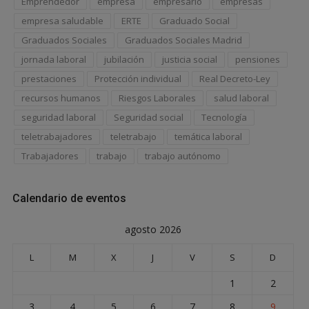
Emprendedor
empresa
empresario
empresas
empresa saludable
ERTE
Graduado Social
Graduados Sociales
Graduados Sociales Madrid
jornada laboral
jubilación
justicia social
pensiones
prestaciones
Protección individual
Real Decreto-Ley
recursos humanos
Riesgos Laborales
salud laboral
seguridad laboral
Seguridad social
Tecnología
teletrabajadores
teletrabajo
temática laboral
Trabajadores
trabajo
trabajo autónomo
Calendario de eventos
agosto 2026
L
M
X
J
V
S
D
1
2
3
4
5
6
7
8
9