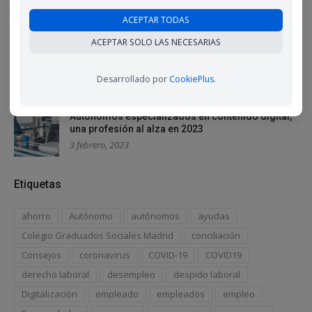
indefinidos con mayor frecuencia de lo que
creemos
ACEPTAR TODAS
16 febrero, 2023
ACEPTAR SOLO LAS NECESARIAS
La desconexión digital, un derecho laboral que
cuesta cumplir
Desarrollado por
CookiePlus
.
9 febrero, 2023
Autónomos especializados en contenido digital,
una profesión al alza en 2023
3 febrero, 2023
Etiquetas
ahorro
Autónomo
autónomos
ayudas
Colegio Graduados Sociales Madrid
conciliación
Consejos
coronavirus
COVID-19
COVID19
derecho laboral
desempleo
despido laboral
Digitalización
empleado
empleados
empleo