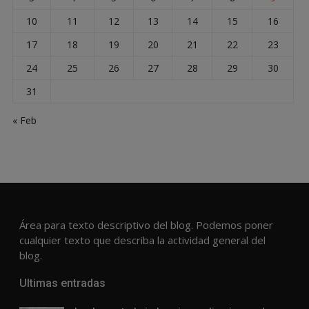
10
11
12
13
14
15
16
17
18
19
20
21
22
23
24
25
26
27
28
29
30
31
« Feb
Área para texto descriptivo del blog. Podemos poner
cualquier texto que describa la actividad general del
blog.
Ultimas entradas